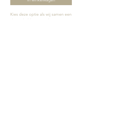
Kies deze optie als wij samen een
datum hebben geprikt voor een
proeverij buiten de proeverij
weekenden om. Het gaat hierbij
om een proefbox voor thuis die
jullie per post ontvangen. En een
online gesprek om alle wensen
door te nemen.
De proefbox is op basis van twee
personen.
algemene voorwaarden
|
privacy policy